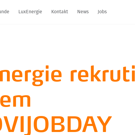
unde
LuxEnergie
Kontakt
News
Jobs
ergie rekruti
dem
VIJOBDAY