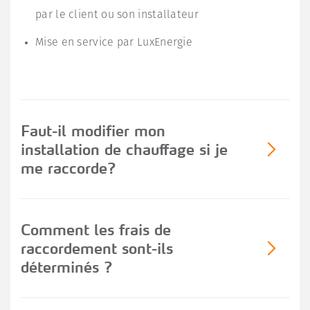
par le client ou son installateur
Mise en service par LuxEnergie
Faut-il modifier mon
installation de chauffage si je
me raccorde?
La station de transfert de chaleur vient uniquement
Comment les frais de
se substituer à la chaufferie en place. L’installation
raccordement sont-ils
de distribution de chauffage (circuit secondaire)
déterminés ?
dans le bâtiment reste le même. La chaufferie en
place pouvant être enlevée, le gain en place est