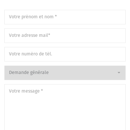
mise en place d’un nouveau contrat
Votre
prénom
et
Ihre
nom
*
E-
mail
*
Votre
numéro
de
Sujet
*
tél.
Votre
message
*
*